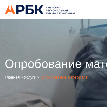
Опробование мат
Главная
˃
Услуги
˃
Опробование материала