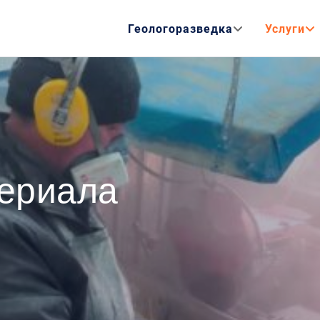
Геологоразведка
Услуги
ериала