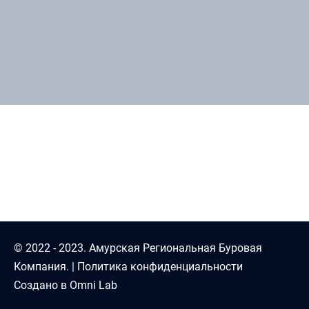
Аренда
Компетенции и
Наши клиенты
экспертиза
Изготовление керновых ящиков
Технологии
Геологоразведка с БПЛА
Оборудование и
техника
Полевые лабораторные
исследования
Аутсорсинг
© 2022 - 2023. Амурская Региональная Буровая
Компания. |
Политика конфиденциальности
Создано в Omni Lab